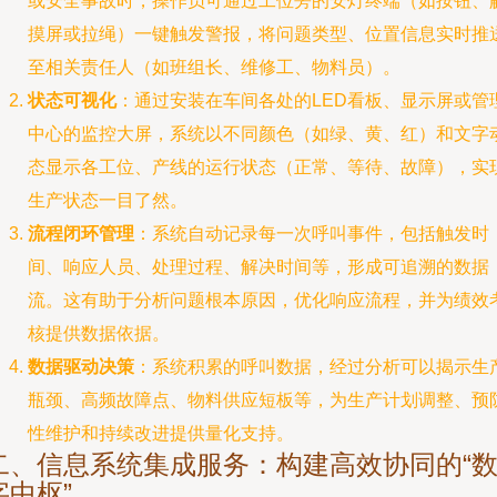
或安全事故时，操作员可通过工位旁的安灯终端（如按钮、
摸屏或拉绳）一键触发警报，将问题类型、位置信息实时推
至相关责任人（如班组长、维修工、物料员）。
状态可视化
：通过安装在车间各处的LED看板、显示屏或管
中心的监控大屏，系统以不同颜色（如绿、黄、红）和文字
态显示各工位、产线的运行状态（正常、等待、故障），实
生产状态一目了然。
流程闭环管理
：系统自动记录每一次呼叫事件，包括触发时
间、响应人员、处理过程、解决时间等，形成可追溯的数据
流。这有助于分析问题根本原因，优化响应流程，并为绩效
核提供数据依据。
数据驱动决策
：系统积累的呼叫数据，经过分析可以揭示生
瓶颈、高频故障点、物料供应短板等，为生产计划调整、预
性维护和持续改进提供量化支持。
二、信息系统集成服务：构建高效协同的“
字中枢”