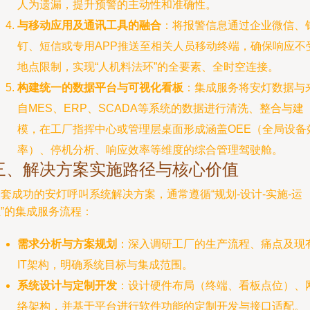
人为遗漏，提升预警的主动性和准确性。
与移动应用及通讯工具的融合
：将报警信息通过企业微信、
钉、短信或专用APP推送至相关人员移动终端，确保响应不
地点限制，实现“人机料法环”的全要素、全时空连接。
构建统一的数据平台与可视化看板
：集成服务将安灯数据与
自MES、ERP、SCADA等系统的数据进行清洗、整合与建
模，在工厂指挥中心或管理层桌面形成涵盖OEE（全局设备
率）、停机分析、响应效率等维度的综合管理驾驶舱。
三、解决方案实施路径与核心价值
套成功的安灯呼叫系统解决方案，通常遵循“规划-设计-实施-运
”的集成服务流程：
需求分析与方案规划
：深入调研工厂的生产流程、痛点及现
IT架构，明确系统目标与集成范围。
系统设计与定制开发
：设计硬件布局（终端、看板点位）、
络架构，并基于平台进行软件功能的定制开发与接口适配。