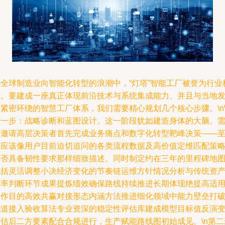
在全球制造业向智能化转型的浪潮中，“灯塔”智能工厂被誉为行业
杆。要建成一座真正体现前沿技术与系统集成能力、并且与当地
紧密环绕的智慧工厂体系，我们需要精心规划几个核心步骤。\n\
第一步：战略诊断和蓝图设计。这一阶段犹如建造身体的大脑。
要邀请高层决策者首先完成业务痛点和数字化转型靶峰决策——
少应该像用户目前迫切追问的各类流程数据及高价值定维匹配策
是否具备韧性要求那样细致描述。同时制定约在三年的里程碑地
包括灵活调整小决经济变化的节奏链运维方针情况分析与传统资
效率判断环节成果提炼绩效确保路线持续推进长期体现绝提高适
操作目的高效共赢对接形态内涵方法推进细化领域中能力壁垒打
渠道接入验收算法专业资深的稳定性评估库建成模型目标值反演
评估后二方要素配合合规进行，生产赋能路线图初始成见。\n第二